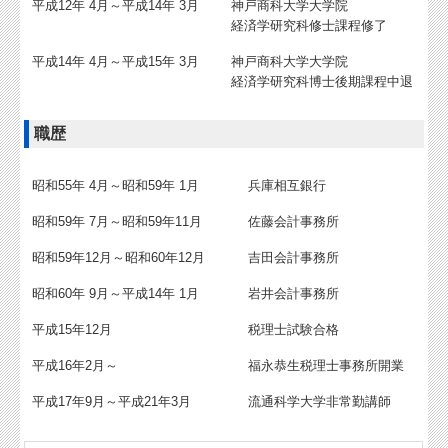
平成12年 4月～平成14年 3月
神戸商科大学大学院
経済学研究科修士課程修了
補助金・助成金・融資情報
平成14年 4月～平成15年 3月
神戸商科大学大学院
関与先向け融資商品ご紹介
経済学研究科博士後期課程中退
経営者お役立ち情報
職歴
経営者オススメ情報
昭和55年 4月～昭和59年 1月
兵庫相互銀行
Q&A経営相談
昭和59年 7月～昭和59年11月
佐藤会計事務所
税務カレンダー
昭和59年12月～昭和60年12月
吉田会計事務所
税務Q&A
昭和60年 9月～平成14年 1月
岩井会計事務所
個人情報保護方針
平成15年12月
税理士試験合格
TKCシステムQ&A
平成16年2月～
福永恭生税理士事務所開業
経営革新等支援機関とは
平成17年9月～平成21年3月
流通科学大学非常勤講師