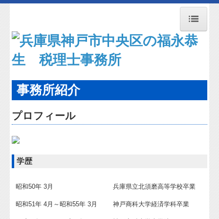
トップページ
お知らせ
事務所紹介
事務所紹介
経営理念
プロフィール
交通案内
業務案内
関連リンク
学歴
リンク集
昭和50年 3月
兵庫県立北須磨高等学校卒業
お問合せ
昭和51年 4月～昭和55年 3月
神戸商科大学経済学科卒業
病院・診療所の皆様へ