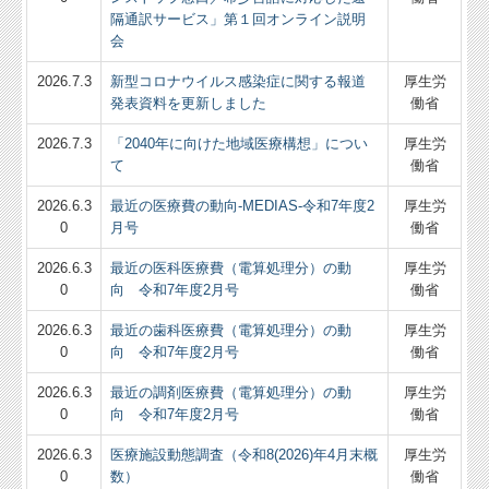
隔通訳サービス」第１回オンライン説明
会
2026.7.3
新型コロナウイルス感染症に関する報道
厚生労
発表資料を更新しました
働省
2026.7.3
「2040年に向けた地域医療構想」につい
厚生労
て
働省
2026.6.3
最近の医療費の動向-MEDIAS-令和7年度2
厚生労
0
月号
働省
2026.6.3
最近の医科医療費（電算処理分）の動
厚生労
0
向 令和7年度2月号
働省
2026.6.3
最近の歯科医療費（電算処理分）の動
厚生労
0
向 令和7年度2月号
働省
2026.6.3
最近の調剤医療費（電算処理分）の動
厚生労
0
向 令和7年度2月号
働省
2026.6.3
医療施設動態調査（令和8(2026)年4月末概
厚生労
0
数）
働省