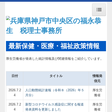
トップページ
お知らせ
事務所紹介
最新保健・医療・福祉政策情報
経営理念
厚生労働省が発表した統計情報及び関連情報をご紹介しています。
交通案内
業務案内
日付
タイトル
情報発
関連リンク
信元
2026.7.2
人口動態統計速報（令和８（2026）年５
厚生労
リンク集
4
月分）
働省
お問合せ
2026.7.2
新型コロナウイルス感染症に関する報道
厚生労
4
発表資料を更新しました
働省
病院・診療所の皆様へ