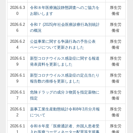
2026.6.3
令和８年医療施設静態調査へのご協力を
厚生労
0
お願いします
働省
2026.6.2
令和７ (2025)年社会医療診療行為別統計
厚生労
6
の概況
働省
2026.6.2
公益事業に関する争議行為の予告公表
厚生労
4
ページについて更新されました
働省
2026.6.1
新型コロナウイルス感染症に関する報道
厚生労
9
発表資料を更新しました
働省
2026.6.1
新型コロナウイルス感染症の定点当たり
厚生労
9
報告数の推移を更新しました
働省
2026.6.1
危険ドラッグの成分３物質を指定薬物に
厚生労
7
指定
働省
2026.6.1
薬事工業生産動態統計令和8年3月分月報
厚生労
2
について
働省
2026.6.1
令和８年度「医療通訳者、外国人患者受
厚生労
1
入れ医療コーディネーター配置等支援事
働省