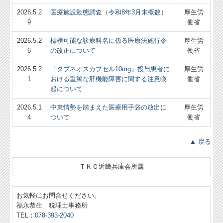
2026.5.2
医療施設動態調査（令和8年3月末概数）
厚生労
9
働省
2026.5.2
標榜可能な診療科名に係る医療法施行令
厚生労
6
の改正について
働省
2026.5.2
「タブネオスカプセル10mg」投与患者に
厚生労
1
おける重篤な肝機能障害に関する注意喚
働省
起について
2026.5.1
中東情勢を踏まえた医療用手袋の放出に
厚生労
4
ついて
働省
▲ 戻る
ＴＫＣ近畿兵庫会所属
お気軽にお問合せください。
福永恭生 税理士事務所
TEL：
078-393-2040