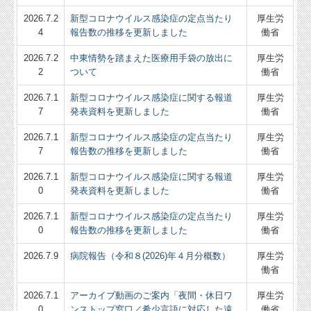
2026.7.2
新型コロナウイルス感染症の定点当たり
厚生労
補助金・助成金・融資情報
4
報告数の推移を更新しました
働省
関与先向け融資商品ご紹介
2026.7.2
中東情勢を踏まえた医療用手袋の放出に
厚生労
2
ついて
働省
経営者お役立ち情報
2026.7.1
新型コロナウイルス感染症に関する報道
厚生労
経営者オススメ情報
7
発表資料を更新しました
働省
Q&A経営相談
2026.7.1
新型コロナウイルス感染症の定点当たり
厚生労
7
報告数の推移を更新しました
働省
税務カレンダー
2026.7.1
新型コロナウイルス感染症に関する報道
厚生労
0
発表資料を更新しました
働省
税務Q&A
2026.7.1
新型コロナウイルス感染症の定点当たり
厚生労
個人情報保護方針
0
報告数の推移を更新しました
働省
TKCシステムQ&A
2026.7.9
病院報告（令和８(2026)年４月分概数）
厚生労
働省
経営革新等支援機関とは
2026.7.1
アーカイブ動画のご案内「夜間・休日ワ
厚生労
0
ンストップ窓口／希少言語に対応した遠
働省