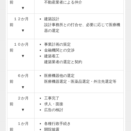
前
不動産業者による仲介
▼
１２か月
建築設計
前
設計事務所との打合せ、必要に応じて医療機
▼
器の選定
１０か月
事業計画の策定
前
金融機関との交渉
▼
建築着工
建築業者の選定と契約
６か月
医療機器他の選定
前
医療機器選定・医薬品選定・外注先選定等
▼
２か月
工事完了
前
求人・面接
▼
広告の検討
１か月
各種行政手続き
前
開院披露