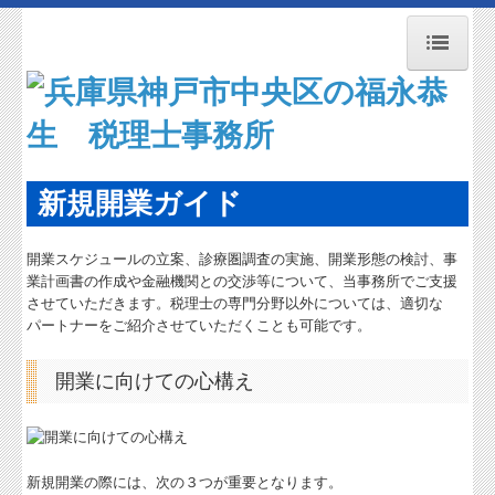
トップページ
お知らせ
事務所紹介
新規開業ガイド
経営理念
開業スケジュールの立案、診療圏調査の実施、開業形態の検討、事
交通案内
業計画書の作成や金融機関との交渉等について、当事務所でご支援
させていただきます。税理士の専門分野以外については、適切な
業務案内
パートナーをご紹介させていただくことも可能です。
関連リンク
開業に向けての心構え
リンク集
お問合せ
新規開業の際には、次の３つが重要となります。
病院・診療所の皆様へ