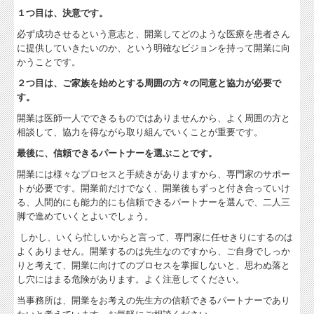
１つ目は、決意です。
補助金・助成金・融資情報
必ず成功させるという意志と、開業してどのような医療を患者さん
に提供していきたいのか、という明確なビジョンを持って開業に向
関与先向け融資商品ご紹介
かうことです。
経営者お役立ち情報
２つ目は、ご家族を始めとする周囲の方々の同意と協力が必要で
す。
経営者オススメ情報
開業は医師一人でできるものではありませんから、よく周囲の方と
相談して、協力を得ながら取り組んでいくことが重要です。
Q&A経営相談
最後に、信頼できるパートナーを選ぶことです。
税務カレンダー
開業には様々なプロセスと手続きがありますから、専門家のサポー
トが必要です。開業前だけでなく、開業後もずっと付き合っていけ
税務Q&A
る、人間的にも能力的にも信頼できるパートナーを選んで、二人三
脚で進めていくとよいでしょう。
個人情報保護方針
しかし、いくら忙しいからと言って、専門家に任せきりにするのは
TKCシステムQ&A
よくありません。開業するのは先生なのですから、ご自身でしっか
りと考えて、開業に向けてのプロセスを掌握しないと、思わぬ落と
経営革新等支援機関とは
し穴にはまる危険があります。よく注意してください。
当事務所は、開業をお考えの先生方の信頼できるパートナーであり