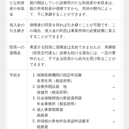
たな卸資
親の開設していた診療所のたな卸資産や未収金は、
産や未収
親の所有財産や債権ですから、売却や贈与によっ
金
て、子に承継することができます。
借入金の
債権者の同意を得れば引き継ぐことが可能です。こ
引き継ぎ
の場合、借入金の利息は事業所得の必要経費に算入
することができます。
院長への
勇退する院長に退職金は支給できませんが、承継後
退職金
（院長交代後も）診療を続ける場合には、一定の要
件のもと、子である院長から給与を受け取ることが
できます。
手続き
保険医療機関の指定申請書 →
各厚生局（都道府県）
診療所開設届 他 →
保健所（都道府県）
社会保険関係の新規適用届 →
年金事務所（都道府県）
個人事業開業届 →
税務署
所得税の青色申告承認申請書等 →
税務署