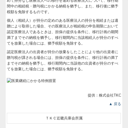
めて持分なし医療法人への移行を進める医療法人について、移行期
間中の相続税・贈与税にかかる納税を猶予し、また、移行後に猶予
税額を免除するものです。
個人（相続人）が持分の定めのある医療法人の持分を相続または遺
贈により取得した場合、その医療法人が相続税の申告期限において
認定医療法人であるときは、担保の提供を条件に、移行計画の期間
満了までその納税を猶予し、移行期間内に当該相続人が持分のすべ
てを放棄した場合には、猶予税額を免除する。
認定医療法人の出資者が持分の放棄をしたことにより他の出資者に
贈与税が課される場合には、担保の提供を条件に、移行計画の満了
までその納税を猶予し、移行期間内に当該他の出資者が持分のすべ
てを放棄した場合には、猶予税額を免除する。
提供：株式会社TKC
▲ 戻る
ＴＫＣ近畿兵庫会所属