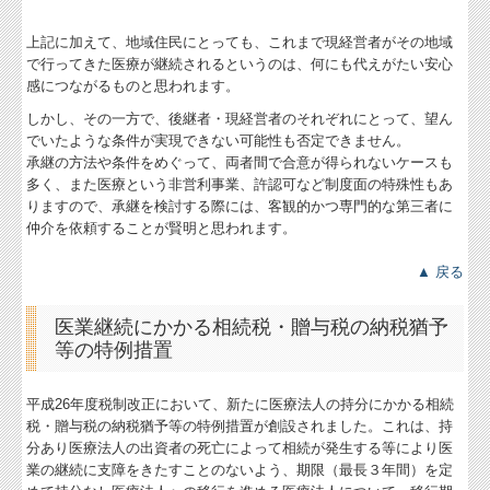
上記に加えて、地域住民にとっても、これまで現経営者がその地域
で行ってきた医療が継続されるというのは、何にも代えがたい安心
感につながるものと思われます。
しかし、その一方で、後継者・現経営者のそれぞれにとって、望ん
でいたような条件が実現できない可能性も否定できません。
承継の方法や条件をめぐって、両者間で合意が得られないケースも
多く、また医療という非営利事業、許認可など制度面の特殊性もあ
りますので、承継を検討する際には、客観的かつ専門的な第三者に
仲介を依頼することが賢明と思われます。
▲ 戻る
医業継続にかかる相続税・贈与税の納税猶予
等の特例措置
平成26年度税制改正において、新たに医療法人の持分にかかる相続
税・贈与税の納税猶予等の特例措置が創設されました。これは、持
分あり医療法人の出資者の死亡によって相続が発生する等により医
業の継続に支障をきたすことのないよう、期限（最長３年間）を定