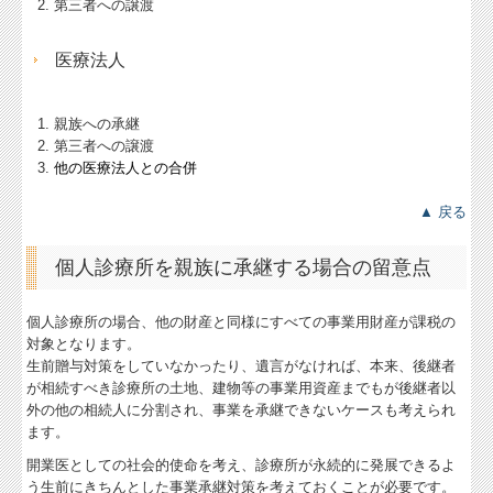
第三者への譲渡
補助金・助成金・融資情報
医療法人
関与先向け融資商品ご紹介
親族への承継
経営者お役立ち情報
第三者への譲渡
他の医療法人との合併
経営者オススメ情報
▲ 戻る
Q&A経営相談
税務カレンダー
個人診療所を親族に承継する場合の留意点
税務Q&A
個人診療所の場合、他の財産と同様にすべての事業用財産が課税の
対象となります。
個人情報保護方針
生前贈与対策をしていなかったり、遺言がなければ、本来、後継者
が相続すべき診療所の土地、建物等の事業用資産までもが後継者以
TKCシステムQ&A
外の他の相続人に分割され、事業を承継できないケースも考えられ
ます。
経営革新等支援機関とは
開業医としての社会的使命を考え、診療所が永続的に発展できるよ
う生前にきちんとした事業承継対策を考えておくことが必要です。