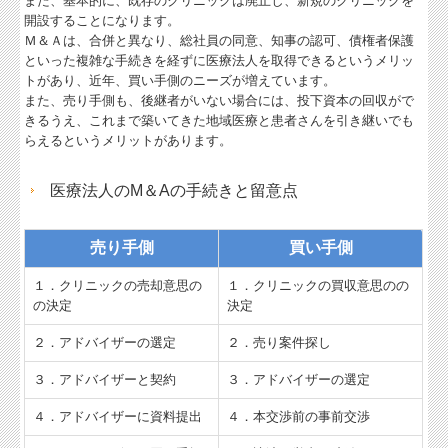
また、基本的に、既存のクリニックは廃止し、新規のクリニックを
開設することになります。
Ｍ＆Ａは、合併と異なり、総社員の同意、知事の認可、債権者保護
といった複雑な手続きを経ずに医療法人を取得できるというメリッ
トがあり、近年、買い手側のニーズが増えています。
また、売り手側も、後継者がいない場合には、投下資本の回収がで
きるうえ、これまで築いてきた地域医療と患者さんを引き継いでも
らえるというメリットがあります。
医療法人のM＆Aの手続きと留意点
売り手側
買い手側
１．クリニックの売却意思の
１．クリニックの買収意思のの
の決定
決定
２．アドバイザーの選定
２．売り案件探し
３．アドバイザーと契約
３．アドバイザーの選定
４．アドバイザーに資料提出
４．本交渉前の事前交渉