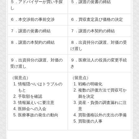
５．アドバイザーが買い手探
５．譲渡の覚書の締結
し
６．本交渉前の事前交渉
６．買収査定及び価格の決定
７．譲渡の覚書の締結
７．譲渡の本契約の締結
８．譲渡の本契約の締結
８．出資持分の譲渡、対価の受
け渡し
９．出資持分の譲渡、対価の
９．医療法人の役員の変更手続
受け渡し
き
（留意点）
（留意点）
情報隠ぺいはトラブルの
戦略の明確化
もと
複数の評価方法で買収可か
手取額を確認
鵜を決定
情報漏えいに要注意
資産・負債の調査漏れに注
医師会への入会
意
医療事故の発生の動向
買取価格以外の支出の準備
買取後の人事