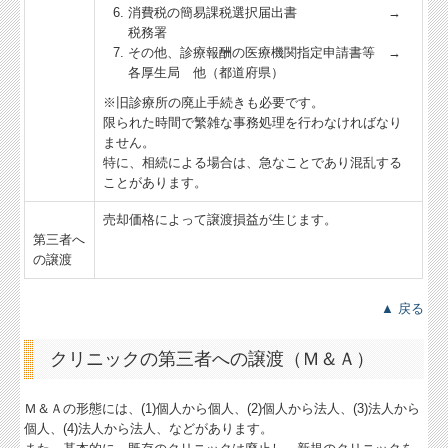
消費税の簡易課税選択届出書 →
税務署
その他、診療報酬の医療機関指定申請書等 →
各厚生局 他（都道府県）
※旧診療所の廃止手続きも必要です。
限られた時間で繁雑な事務処理を行わなければなり
ません。
特に、相続による場合は、急なことであり混乱する
ことがあります。
売却価格によって譲渡損益が生じます。
第三者へ
の譲渡
▲ 戻る
クリニックの第三者への譲渡（Ｍ＆Ａ）
Ｍ＆Ａの形態には、(1)個人から個人、(2)個人から法人、(3)法人から
個人、(4)法人から法人、などがあります。