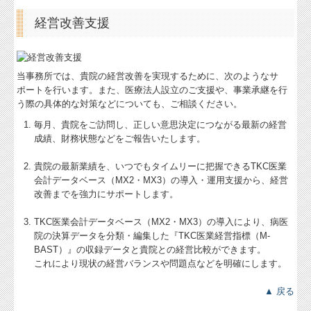
経営改善支援
当事務所では、貴院の経営改善を実現するために、次のようなサ
ポートを行います。また、医療法人設立のご支援や、事業承継を行
う際の具体的な対策などについても、ご相談ください。
毎月、貴院をご訪問し、正しい意思決定につながる最新の経営
成績、財務状態などをご報告いたします。
貴院の最新業績を、いつでもタイムリーに把握できるTKC医業
会計データベース（MX2・MX3）の導入・運用支援から、経営
改善までを強力にサポートします。
TKC医業会計データベース（MX2・MX3）の導入により、病医
院の決算データを分類・編集した『TKC医業経営指標（M-
BAST）』の収録データと貴院との経営比較ができます。
これにより現状の経営バランスや問題点などを明確にします。
▲ 戻る