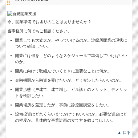
補助金・助成金・融資情報
今、開業準備でお困りのことはありませんか？
関与先向け融資商品ご紹介
当事務所に何でもご相談ください。
経営者お役立ち情報
開業しても大丈夫か、やっていけるのか。診療所開業の現状に
ついて確認したい。
経営者オススメ情報
開業には何を、どのようなスケジュールで準備していけばいい
Q&A経営相談
のか。
開業に向けて取組んでいくときに重要なことは何か。
税務カレンダー
金融機関から融資を受けたいが、どう交渉したらいいのか。
税務Q&A
開業形態（戸建て、建て増し、ビル診）のメリット、デメリッ
トを検討したい。
個人情報保護方針
開業場所を選定したが、事前に診療圏調査をしたい。
TKCシステムQ&A
設備投資はどれくらいまでかけてもいいのか、必要な資金はど
の程度か。具体的な事業計画の立て方を教えてほしい。
経営革新等支援機関とは
▲ 戻る