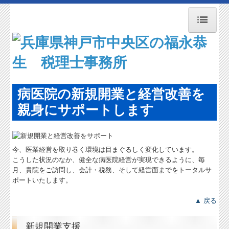
トップページ
お知らせ
事務所紹介
病医院の新規開業と経営改善を
経営理念
親身にサポートします
交通案内
業務案内
今、医業経営を取り巻く環境は目まぐるしく変化しています。
こうした状況のなか、健全な病医院経営が実現できるように、毎
関連リンク
月、貴院をご訪問し、会計・税務、そして経営面までをトータルサ
ポートいたします。
リンク集
▲ 戻る
お問合せ
新規開業支援
病院・診療所の皆様へ